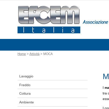
Home
>
Attività
> MOCA
M
Lavaggio
Freddo
I
ma
tra 
Cottura
esse
Ambiente
I co