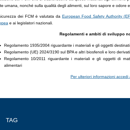
te umana, nonché sulla qualità degli alimenti, sul loro sapore e odore e 
sicurezza dei FCM è valutata da
European Food Safety Authority (E
opea
e ai legislatori nazionali.
Regolamenti e ambiti di sviluppo no
Regolamento 1935/2004 riguardante i materiali e gli oggetti destinati 
Regolamento (UE) 2024/3190 sul BPA e altri biosfenoli e loro derivati
Regolamento 10/2011 riguardante i materiali e gli oggetti di mate
alimentari
Per ulteriori informazioni accedi 
TAG