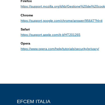
Firefox
https://support.mozilla.org/it/kb/Gestione%20dei%20cook
Chrome
https://support.google.com/chrome/answer/95647?hl=it
Safari
https://support.apple.com/it-it/HT201265
Opera
https://www.opera.com/help/tutorials/security/privacy/
EFCEM ITALIA