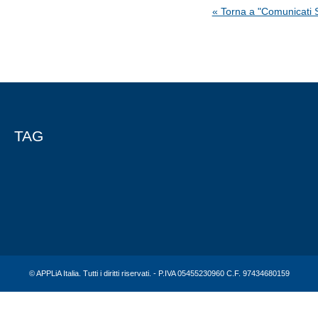
« Torna a "Comunicati
TAG
© APPLiA Italia. Tutti i diritti riservati. - P.IVA 05455230960 C.F. 97434680159