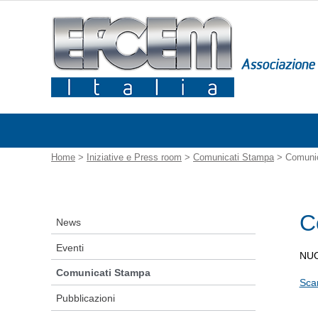
Home
>
Iniziative e Press room
>
Comunicati Stampa
> Comunic
C
News
Eventi
NUO
Comunicati Stampa
Sca
Pubblicazioni