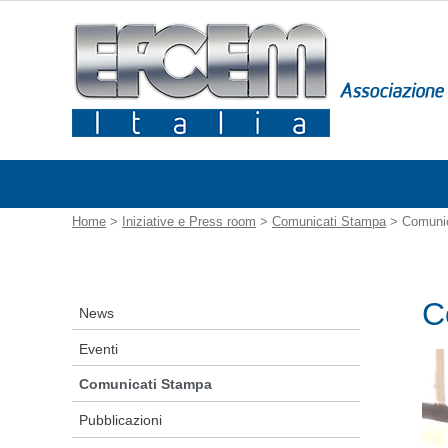
Home
>
Iniziative e Press room
>
Comunicati Stampa
> Comunic
C
News
Eventi
Comunicati Stampa
Pubblicazioni