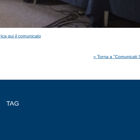
ica qui il comunicato
« Torna a "Comunicati
TAG