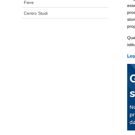
Fiere
esse
pros
Centro Studi
sto
prop
Que
isti
Leg