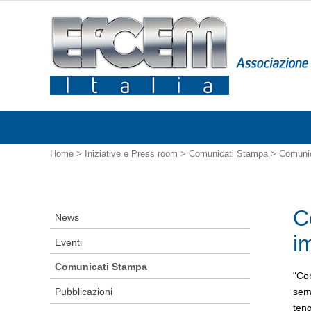
Home
>
Iniziative e Press room
>
Comunicati Stampa
> Comunica
C
News
i
Eventi
Comunicati Stampa
"Com
Pubblicazioni
semp
teng