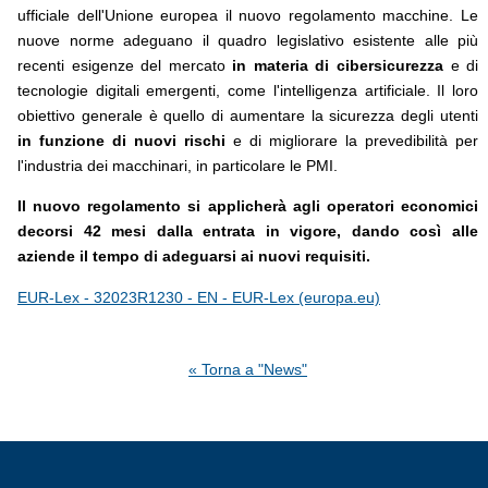
ufficiale dell'Unione europea il nuovo regolamento macchine. Le
nuove norme adeguano il quadro legislativo esistente alle più
recenti esigenze del mercato
in materia di cibersicurezza
e di
tecnologie digitali emergenti, come l'intelligenza artificiale. Il loro
obiettivo generale è quello di aumentare la sicurezza degli utenti
in funzione di nuovi rischi
e di migliorare la prevedibilità per
l'industria dei macchinari, in particolare le PMI.
Il nuovo regolamento si applicherà agli operatori economici
decorsi 42 mesi dalla entrata in vigore, dando così alle
aziende il tempo di adeguarsi ai nuovi requisiti.
EUR-Lex - 32023R1230 - EN - EUR-Lex (europa.eu)
« Torna a "News"