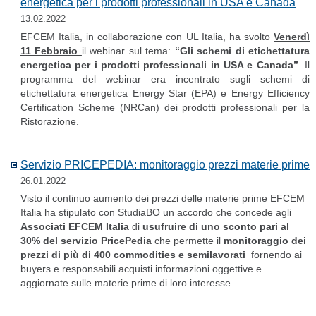
energetica per i prodotti professionali in USA e Canada
13.02.2022
EFCEM Italia, in collaborazione con UL Italia, ha svolto
Venerdì
11 Febbraio
il webinar sul tema:
“Gli schemi di etichettatura
energetica per i prodotti professionali in USA e Canada”
. Il
programma del webinar era incentrato sugli schemi di
etichettatura energetica Energy Star (EPA) e Energy Efficiency
Certification Scheme (NRCan) dei prodotti professionali per la
Ristorazione.
Servizio PRICEPEDIA: monitoraggio prezzi materie prime
26.01.2022
Visto il continuo aumento dei prezzi delle materie prime EFCEM
Italia ha stipulato con StudiaBO un accordo che concede agli
Associati EFCEM Italia
di
usufruire di uno sconto pari al
30% del servizio PricePedia
che permette il
monitoraggio dei
prezzi di più di 400 commodities e semilavorati
fornendo ai
buyers e responsabili acquisti informazioni oggettive e
aggiornate sulle materie prime di loro interesse.