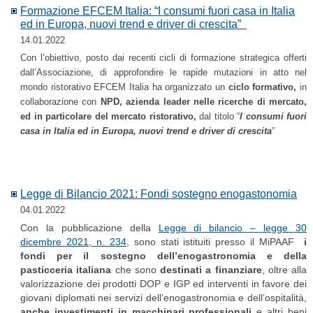
Formazione EFCEM Italia: “I consumi fuori casa in Italia
ed in Europa, nuovi trend e driver di crescita”
14.01.2022
Con l’obiettivo, posto dai recenti cicli di formazione strategica offerti
dall’Associazione, di approfondire le rapide mutazioni in atto nel
mondo ristorativo EFCEM Italia ha organizzato un
ciclo formativo,
in
collaborazione con
NPD, azienda leader nelle ricerche di mercato,
ed in particolare del mercato ristorativo,
dal titolo “
I consumi fuori
casa in Italia ed in Europa, nuovi trend e driver di crescita
”
Legge di Bilancio 2021: Fondi sostegno enogastonomia
04.01.2022
Con la pubblicazione della
Legge di bilancio – legge 30
dicembre 2021, n. 234
, sono stati istituiti presso il MiPAAF
i
fondi per il sostegno dell’enogastronomia e della
pasticceria italiana
che sono
destinati a finanziare
, oltre alla
valorizzazione dei prodotti DOP e IGP ed interventi in favore dei
giovani diplomati nei servizi dell’enogastronomia e dell’ospitalità,
anche investimenti in macchinari professionali
e altri beni