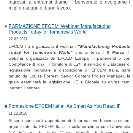
ingressi, a entrambi diamo il benvenuto e rivolgiamo i
migliori auguri di buon lavoro.
FORMAZIONE EFCEM: Webinar 'Manufacturing
Products Today for Tomorrow's World'
22.02.2021
EFCEM ha organizzato il webinar:
“
Manufacturing Products
Today for Tomorrow’s World
”
che si terrà il
9 Marzo
. Il
webinar organizzato da EFCEM Europa in partenership con
Compliance & Risk,
il fornitore di
C2P
, il servizio di Database di
legislazione mondiale a disposizione di EFCEM Italia, sarà
tenuto da Louise Forrest, Senior Content Project Manager, la
quale esaminerà la legislazione UE e Globale su divresi temi
inerenti il settore.
Formazione EFCEM Italia: 'As Smart As You React II'
11.12.2020
Si sono conclusi 3 appuntamenti di formazione business school
organizzato da EFCEM Italia in collaborazione con l'Università
Ca' FOscari dal titolo "
Nuovi Modelli di Business della