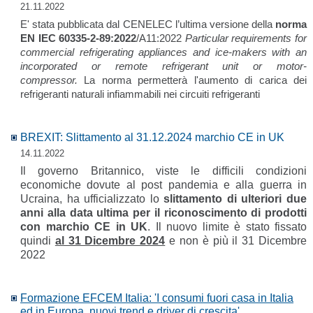
21.11.2022
E' stata pubblicata dal CENELEC l’ultima versione della
norma
EN IEC 60335-2-89:2022
/A11:2022
Particular requirements for
commercial refrigerating appliances and ice-makers with an
incorporated or remote refrigerant unit or motor-
compressor.
La norma permetterà l'aumento di carica dei
refrigeranti naturali infiammabili nei circuiti refrigeranti
BREXIT: Slittamento al 31.12.2024 marchio CE in UK
14.11.2022
Il governo Britannico, viste le difficili condizioni
economiche dovute al post pandemia e alla guerra in
Ucraina, ha ufficializzato lo
slittamento di ulteriori due
anni alla data ultima per il riconoscimento di prodotti
con marchio CE in UK
. Il nuovo limite è stato fissato
quindi
al 31 Dicembre 2024
e non è più il 31 Dicembre
2022
Formazione EFCEM Italia: 'I consumi fuori casa in Italia
ed in Europa, nuovi trend e driver di crescita'