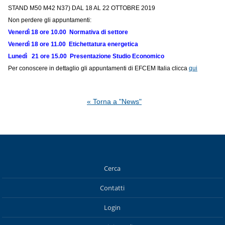
STAND M50 M42 N37) DAL 18 AL 22 OTTOBRE 2019
Non perdere gli appuntamenti:
Venerdì 18 ore 10.00 Normativa di settore
Venerdì 18 ore 11.00 Etichettatura energetica
Lunedì 21 ore 15.00 Presentazione Studio Economico
Per conoscere in dettaglio gli appuntamenti di EFCEM Italia clicca
qui
« Torna a "News"
Cerca
Contatti
Login