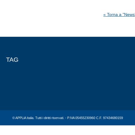
« Torna a "News
TAG
© APPLiA Italia. Tutti i diritti riservati. - P.IVA 05455230960 C.F. 97434680159