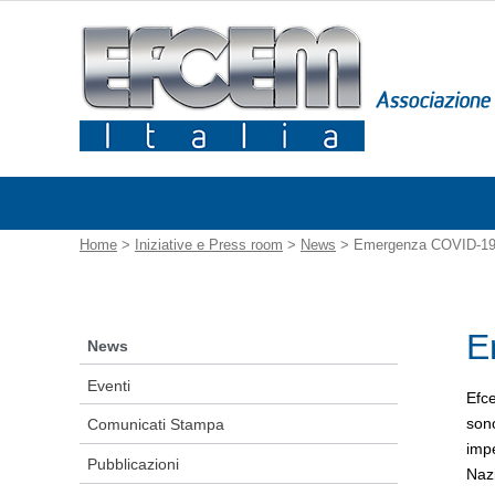
Home
>
Iniziative e Press room
>
News
> Emergenza COVID-1
E
News
Eventi
Efce
sono
Comunicati Stampa
impe
Pubblicazioni
Naz