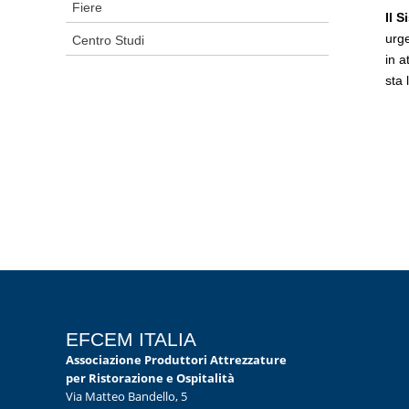
Fiere
Il 
urge
Centro Studi
in a
sta 
EFCEM ITALIA
Associazione Produttori Attrezzature
per Ristorazione e Ospitalità
Via Matteo Bandello, 5