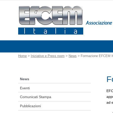
Home
>
Iniziative e Press room
>
News
> Formazione EFCEM Ita
F
News
Eventi
EFCE
appu
Comunicati Stampa
ad e
Pubblicazioni