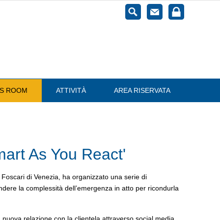
ESS ROOM
ATTIVITÀ
AREA RISERVATA
art As You React'
 Foscari di Venezia, ha organizzato una serie di
dere la complessità dell’emergenza in atto per ricondurla
 nuova relazione con la clientela attraverso social media,