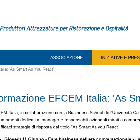
ASSOCIAZIONE
INIZIATIVE E PR
lia: 'As Smart As You React'
ormazione EFCEM Italia: 'As Sm
M Italia, in collaborazione con la Businness School dell'Università Ca'
ntamenti dedicati ai manager e responsabili aziendali mirati a compren
fficaci strategie di risposta dal titolo "As Smart As you React":
Giovedì 11 Giugno - Fare business nell'era conversazionale
- La