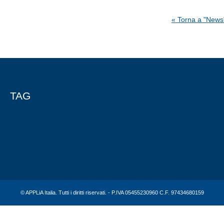
« Torna a "News
TAG
© APPLiA Italia. Tutti i diritti riservati. - P.IVA 05455230960 C.F. 97434680159