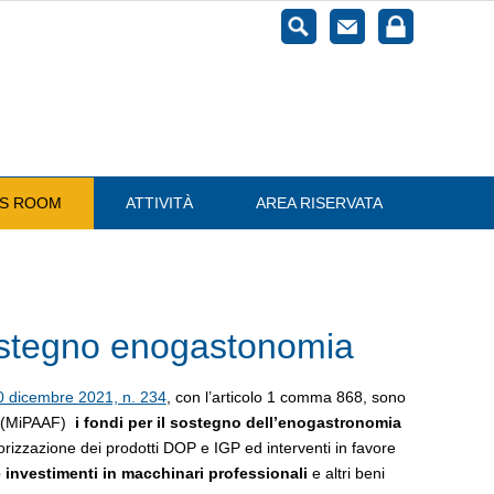
ESS ROOM
ATTIVITÀ
AREA RISERVATA
ostegno enogastonomia
30 dicembre 2021, n. 234
, con l’articolo 1 comma 868, sono
li (MiPAAF)
i fondi per il sostegno dell’enogastronomia
alorizzazione dei prodotti DOP e IGP ed interventi in favore
 investimenti in macchinari professionali
e altri beni