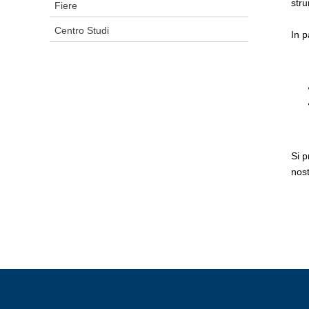
stru
Fiere
Centro Studi
In p
Si p
nost