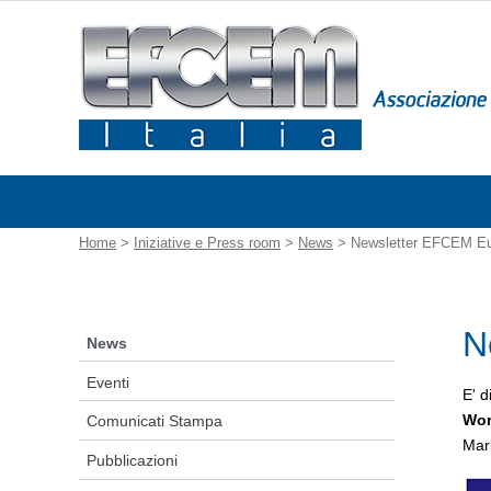
Home
>
Iniziative e Press room
>
News
> Newsletter EFCEM E
N
News
Eventi
E' d
Wor
Comunicati Stampa
Mark
Pubblicazioni