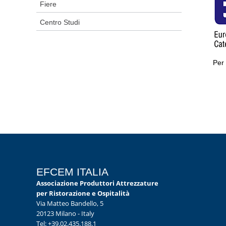
Fiere
Centro Studi
Per 
EFCEM ITALIA
Associazione Produttori Attrezzature
per Ristorazione e Ospitalità
Via Matteo Bandello, 5
20123 Milano - Italy
Tel: +39.02.435.188.1