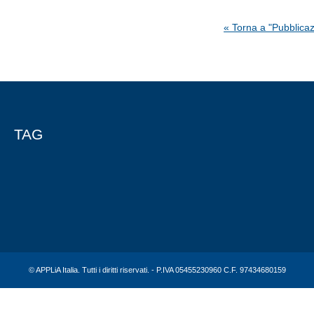
« Torna a "Pubblicaz
TAG
© APPLiA Italia. Tutti i diritti riservati. - P.IVA 05455230960 C.F. 97434680159