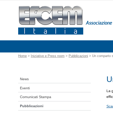
Home
>
Iniziative e Press room
>
Pubblicazioni
> Un comparto s
U
News
Eventi
La g
effi
Comunicati Stampa
Pubblicazioni
Scar