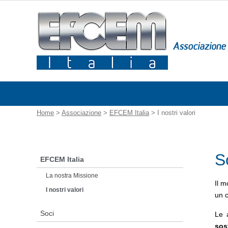
Home
>
Associazione
>
EFCEM Italia
> I nostri valori
S
EFCEM Italia
La nostra Missione
Il m
I nostri valori
un c
Soci
Le 
sost