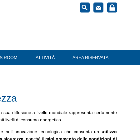
ESS ROOM
ATTIVITÀ
AREA RISERVATA
ezza
 la sua diffusione a livello mondiale rappresenta certamente
i livelli di consumo energetico.
te nell'innovazione tecnologica che consenta un
utilizzo
la sicurezza
, nonché il
miglioramento delle condizioni di