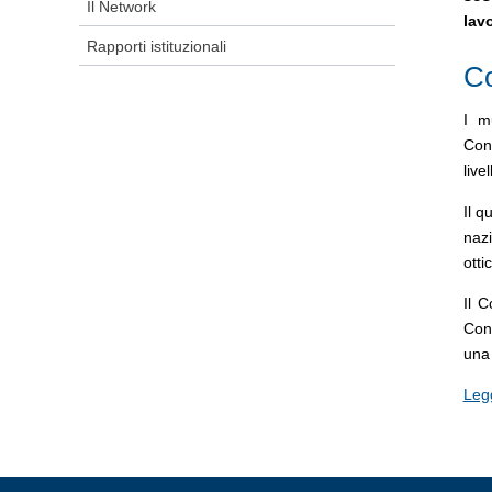
Il Network
lav
Rapporti istituzionali
Co
I m
Conf
live
Il q
nazi
otti
Il C
Conf
una 
Legg