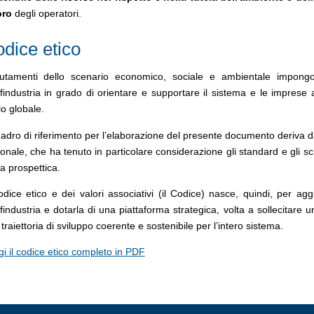
oro
degli operatori.
dice etico
utamenti dello scenario economico, sociale e ambientale impongon
industria in grado di orientare e supportare il sistema e le imprese 
llo globale.
uadro di riferimento per l’elaborazione del presente documento deriva da
onale, che ha tenuto in particolare considerazione gli standard e gli sc
ca prospettica.
odice etico e dei valori associativi (il Codice) nasce, quindi, per aggi
industria e dotarla di una piattaforma strategica, volta a sollecitare u
traiettoria di sviluppo coerente e sostenibile per l’intero sistema.
i il codice etico completo in PDF