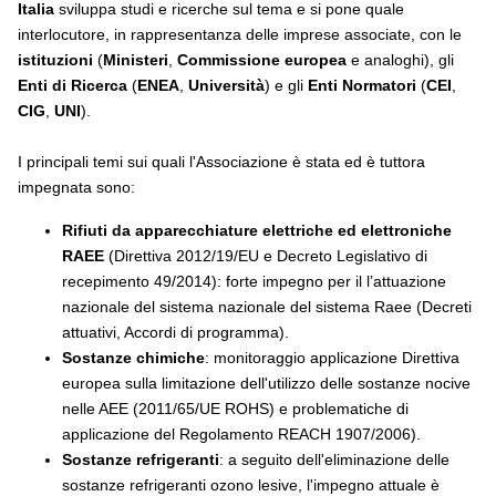
Italia
sviluppa studi e ricerche sul tema e si pone quale
interlocutore, in rappresentanza delle imprese associate, con le
istituzioni
(
Ministeri
,
Commissione europea
e analoghi), gli
Enti di Ricerca
(
ENEA
,
Università
) e gli
Enti Normatori
(
CEI
,
CIG
,
UNI
).
I principali temi sui quali l'Associazione è stata ed è tuttora
impegnata sono:
Rifiuti da apparecchiature elettriche ed elettroniche
RAEE
(Direttiva 2012/19/EU e Decreto Legislativo di
recepimento 49/2014): forte impegno per il l’attuazione
nazionale del sistema nazionale del sistema Raee (Decreti
attuativi, Accordi di programma).
Sostanze chimiche
: monitoraggio applicazione Direttiva
europea sulla limitazione dell'utilizzo delle sostanze nocive
nelle AEE (2011/65/UE ROHS) e problematiche di
applicazione del Regolamento REACH 1907/2006).
Sostanze refrigeranti
: a seguito dell'eliminazione delle
sostanze refrigeranti ozono lesive, l'impegno attuale è