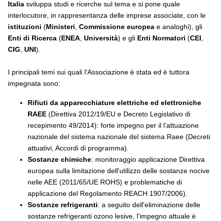
Italia
sviluppa studi e ricerche sul tema e si pone quale
interlocutore, in rappresentanza delle imprese associate, con le
istituzioni
(
Ministeri
,
Commissione europea
e analoghi), gli
Enti di Ricerca
(
ENEA
,
Università
) e gli
Enti Normatori
(
CEI
,
CIG
,
UNI
).
I principali temi sui quali l'Associazione è stata ed è tuttora
impegnata sono:
Rifiuti da apparecchiature elettriche ed elettroniche
RAEE
(Direttiva 2012/19/EU e Decreto Legislativo di
recepimento 49/2014): forte impegno per il l’attuazione
nazionale del sistema nazionale del sistema Raee (Decreti
attuativi, Accordi di programma).
Sostanze chimiche
: monitoraggio applicazione Direttiva
europea sulla limitazione dell'utilizzo delle sostanze nocive
nelle AEE (2011/65/UE ROHS) e problematiche di
applicazione del Regolamento REACH 1907/2006).
Sostanze refrigeranti
: a seguito dell'eliminazione delle
sostanze refrigeranti ozono lesive, l'impegno attuale è