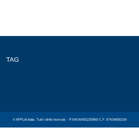
TAG
© APPLiA Italia. Tutti i diritti riservati. - P.IVA 05455230960 C.F. 97434680159