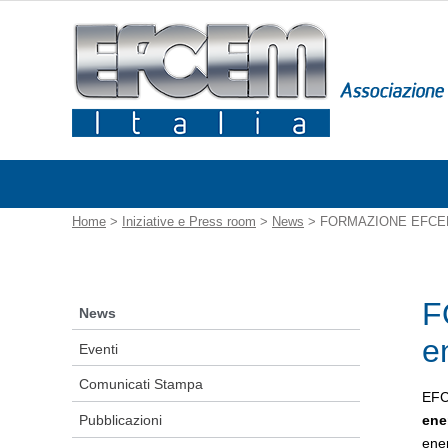
Home
>
Iniziative e Press room
>
News
> FORMAZIONE EFCEM Ital
F
News
e
Eventi
Comunicati Stampa
EFCE
Pubblicazioni
ene
ener