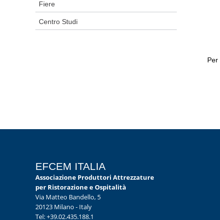
Fiere
Centro Studi
Per 
EFCEM ITALIA
Associazione Produttori Attrezzature
per Ristorazione e Ospitalità
Via Matteo Bandello, 5
20123 Milano - Italy
Tel: +39.02.435.188.1