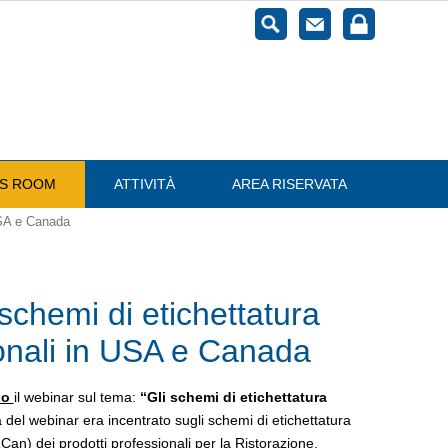
ESS ROOM
ATTIVITÀ
AREA RISERVATA
USA e Canada
hemi di etichettatura
ionali in USA e Canada
io
il webinar sul tema:
“Gli schemi di etichettatura
 del webinar era incentrato sugli schemi di etichettatura
an) dei prodotti professionali per la Ristorazione.