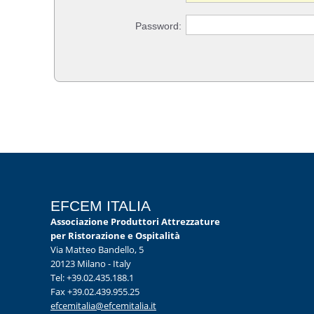
Password:
EFCEM ITALIA
Associazione Produttori Attrezzature
per Ristorazione e Ospitalità
Via Matteo Bandello, 5
20123 Milano - Italy
Tel: +39.02.435.188.1
Fax +39.02.439.955.25
efcemitalia@efcemitalia.it