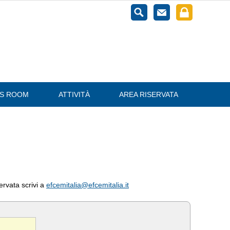
ESS ROOM
ATTIVITÀ
AREA RISERVATA
servata scrivi a
efcemitalia@efcemitalia.it